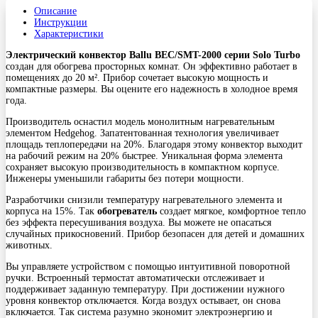
Описание
Инструкции
Характеристики
Электрический конвектор Ballu BEC/SMT-2000 серии Solo Turbo
создан для обогрева просторных комнат. Он эффективно работает в
помещениях до 20 м². Прибор сочетает высокую мощность и
компактные размеры. Вы оцените его надежность в холодное время
года.
Производитель оснастил модель монолитным нагревательным
элементом Hedgehog. Запатентованная технология увеличивает
площадь теплопередачи на 20%. Благодаря этому конвектор выходит
на рабочий режим на 20% быстрее. Уникальная форма элемента
сохраняет высокую производительность в компактном корпусе.
Инженеры уменьшили габариты без потери мощности.
Разработчики снизили температуру нагревательного элемента и
корпуса на 15%. Так
обогреватель
создает мягкое, комфортное тепло
без эффекта пересушивания воздуха. Вы можете не опасаться
случайных прикосновений. Прибор безопасен для детей и домашних
животных.
Вы управляете устройством с помощью интуитивной поворотной
ручки. Встроенный термостат автоматически отслеживает и
поддерживает заданную температуру. При достижении нужного
уровня конвектор отключается. Когда воздух остывает, он снова
включается. Так система разумно экономит электроэнергию и