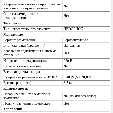
Аварийное отключение при сильном
Да
наклоне или опрокидывании
Система самодиагностики
Нет
неисправности
Технологии
Тип нагревательного элемента
HEDGEHOG
Монтажные
Вариант размещения
Горизонтальное
Вид установки (крепления)
Напольная
Кабель для подключения к системе
Нет
отопления
Напряжение электропитания
220 В
Сетевой кабель с вилкой
Да
Вес и габариты товара
Габаритные размеры товара (В*Ш*Г)
0,400*0,590*0,084 м
Вес товара (нетто)
3,7 кг
Комплектность
Набор крепежных элементов в
Да (ножки без колес)
комплекте
Пульт управления в комплекте
Нет
Управление