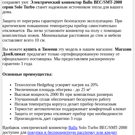
сохраняет уют.
Электрический конвектор Ballu BEC/SMT-2000
серии Solo Turbo
станет надежным источником тепла для вашего
дома.
Защита от перегрева гарантирует безопасную эксплуатацию. При
критическом повышении температуры прибор самостоятельно
отключается. Вы легко установите конвектор на полу с помощью
комплектных ножек. Минимальные расстояния до стен и мебели
составляют всего 10 см.
Вы можете
купить в Тюмени
эту модель в нашем магазине.
Магазин
ДомКлимат
предлагает только сертифицированную технику от
официального поставщика. Мы предоставляем расширенную
гарантию 3 года.
Основные преимущества:
Технология Hedgehog ускоряет нагрев на 20%
Увеличенная площадь обогрева - до 25 м²
Высокая мощность 2000 Вт при компактных размерах
Улучшенный сплав обеспечивает бесшумную работу
Низкая температура корпуса делает прибор безопасным
Термостат автоматически поддерживает комфортный климат
Защита от перегрева отключает прибор при необходимости
Производитель дает гарантию 3 года
Вдобавок электрический конвектор
Ballu
Solo Turbo BEC/SMT-2000
доступен для
покупки в беспроцентную рассрочку или кредит
.