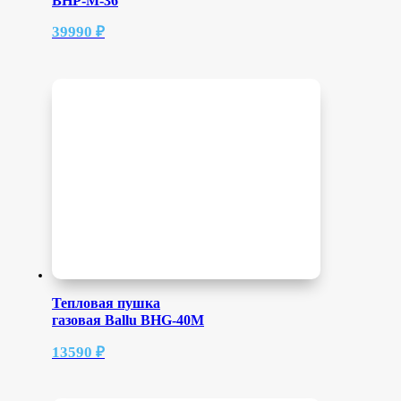
BHP-M-36
39990
₽
Тепловая пушка
газовая Ballu BHG-40M
13590
₽