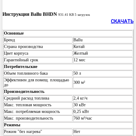
Инструкция Ballu BHDN
931.41 KB
5 загрузок
СКАЧАТЬ
Основные
Бренд
Ballu
Страна производства
Китай
Цвет корпуса
Желтый
Гарантийный срок
12 мес
Потребительские
Объем топливного бака
50 л
Эффективен для помещ. площадью
300 м²
до
Производительность
Средний расход топлива
2,4 кг/ч
Макс. тепловая мощность
30 кВт
Макс. потребляемая мощность
0,25 кВт
Макс. производительность
760 м³/час
Режимы
Режим "без нагрева"
Нет