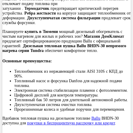
отключает подачу топлива при
затухании .
Термодатчик
предотвращает критический перегрев
устройства.
Ребра жесткости
на корпусе защищают теплообменник от
деформации.
Двухступенчатая система фильтрации
продлевает срок
службы форсунки.
Планируете
купить в Тюмени
мощный дизельный обогреватель с
чистым нагревом для жилых и рабочих зон?
Магазин ДомКлимат
предлагает сертифицированную продукцию Ballu с официальной
гарантией.
Дизельная тепловая пушка Ballu BHDN-30 непрямого
нагрева серии Tundra
обеспечит комфортное тепло.
Основные преимущества:
Теплообменник из нержавеющей стали AISI 310S с КПД до
90%.
Топливный насос и форсунка Danfoss для надежной подачи
топлива.
Электронная система стабилизации пламени с фотоэлементом.
Цифровой дисплей для контроля температуры.
Топливный бак 50 литров для длительной автономной работы.
Двухступенчатая система очистки топлива.
Прорезиненные колеса и удобные поручни для перемещения.
Вдобавок тепловая пушка на дизельном топливе
Ballu
BHDN-30
доступна для
покупки в беспроцентную рассрочку или кредит
.