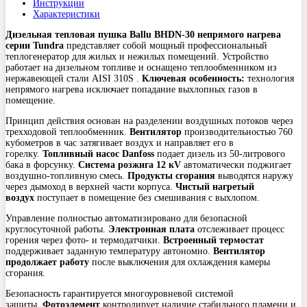
Инструкции
Характеристики
Дизельная тепловая пушка Ballu BHDN-30 непрямого нагрева
серии Tundra
представляет собой мощный профессиональный
теплогенератор для жилых и нежилых помещений. Устройство
работает на дизельном топливе и оснащено теплообменником из
нержавеющей стали AISI 310S .
Ключевая особенность:
технология
непрямого нагрева исключает попадание выхлопных газов в
помещение.
Принцип действия основан на разделении воздушных потоков через
трехходовой теплообменник.
Вентилятор
производительностью 760
кубометров в час затягивает воздух и направляет его в
горелку.
Топливный насос Danfoss
подает дизель из 50-литрового
бака в форсунку.
Система розжига 12 кV
автоматически поджигает
воздушно-топливную смесь.
Продукты сгорания
выводятся наружу
через дымоход в верхней части корпуса.
Чистый нагретый
воздух
поступает в помещение без смешивания с выхлопом.
Управление полностью автоматизировано для безопасной
круглосуточной работы.
Электронная плата
отслеживает процесс
горения через фото- и термодатчики.
Встроенный термостат
поддерживает заданную температуру автономно.
Вентилятор
продолжает работу
после выключения для охлаждения камеры
сгорания.
Безопасность гарантируется многоуровневой системой
защиты.
Фотоэлемент
контролирует наличие стабильного пламени и