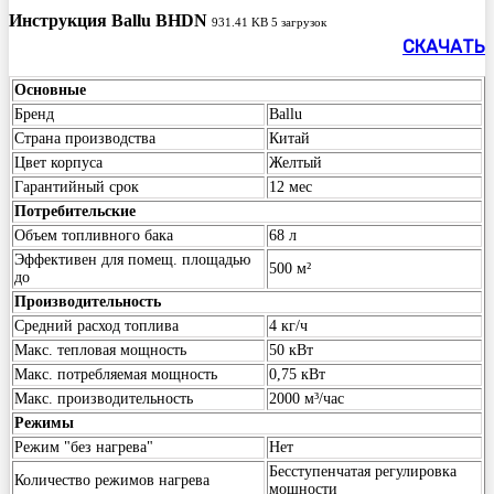
Инструкция Ballu BHDN
931.41 KB
5 загрузок
СКАЧАТЬ
Основные
Бренд
Ballu
Страна производства
Китай
Цвет корпуса
Желтый
Гарантийный срок
12 мес
Потребительские
Объем топливного бака
68 л
Эффективен для помещ. площадью
500 м²
до
Производительность
Средний расход топлива
4 кг/ч
Макс. тепловая мощность
50 кВт
Макс. потребляемая мощность
0,75 кВт
Макс. производительность
2000 м³/час
Режимы
Режим "без нагрева"
Нет
Бесступенчатая регулировка
Количество режимов нагрева
мощности