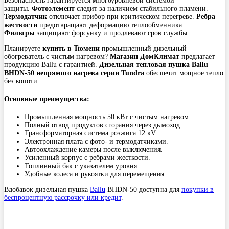
Безопасность гарантируется многоуровневой системой
защиты.
Фотоэлемент
следит за наличием стабильного пламени.
Термодатчик
отключает прибор при критическом перегреве.
Ребра
жесткости
предотвращают деформацию теплообменника.
Фильтры
защищают форсунку и продлевают срок службы.
Планируете
купить в Тюмени
промышленный дизельный
обогреватель с чистым нагревом?
Магазин ДомКлимат
предлагает
продукцию Ballu с гарантией.
Дизельная тепловая пушка Ballu
BHDN-50 непрямого нагрева серии Tundra
обеспечит мощное тепло
без копоти.
Основные преимущества:
Промышленная мощность 50 кВт с чистым нагревом.
Полный отвод продуктов сгорания через дымоход.
Трансформаторная система розжига 12 кV.
Электронная плата с фото- и термодатчиками.
Автоохлаждение камеры после выключения.
Усиленный корпус с ребрами жесткости.
Топливный бак с указателем уровня.
Удобные колеса и рукоятки для перемещения.
Вдобавок дизельная пушка
Ballu
BHDN-50 доступна для
покупки в
беспроцентную рассрочку или кредит
.