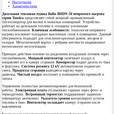
Инструкции
Характеристики
Дизельная тепловая пушка Ballu BHDN-50 непрямого нагрева
серии Tundra
представляет собой мощный промышленный
теплогенератор для жилых и нежилых помещений. Устройство
работает на дизельном топливе и оснащено усиленным
теплообменником.
Ключевая особенность:
технология непрямого
нагрева исключает попадание выхлопных газов в помещение. Данный
обогреватель подходит для отопления крупных домов, ангаров и
складов. Металлический корпус с ребрами жесткости выдерживает
интенсивную эксплуатацию.
Принцип действия основан на разделении воздушных потоков через
теплообменник.
Мощный вентилятор
затягивает воздух и
направляет его в камеру сгорания.
Компрессор
подает дизель из бака
в форсунку.
Система розжига 12 кV
автоматически поджигает
смесь.
Продукты сгорания
выводятся наружу через
дымоход.
Чистый воздух
поступает в помещение без примесей и
запаха.
Управление полностью автоматизировано для безопасной
работы.
Электронная плата
отслеживает горение через фото- и
термодатчики.
Встроенный термостат
поддерживает заданную
температуру автономно.
Указатель уровня
контролирует остаток
топлива в баке.
Вентилятор охлаждает
камеру сгорания после
выключения.