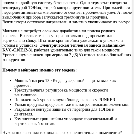
получила двойную систему безопасности. Один термостат следит за
температурой ТЭНов, второй контролирует двигатель. При малейшем
перегреве автоматика мгновенно отключает проблемный узел. А после
выключения прибора запускается трехминутная продувка.
Вентиляторы остужают нагреватели и заметно увеличивают их ресурс.
Монтаж не потребует сложных доработок или поиска редкого
крепежа. Вы вешаете завесу горизонтально над проемом или
вертикально сбоку. Штатные кронштейны уже лежат в упаковке и
готовы к установке.
Электрическая тепловая завеса Kalashnikov
KVC-C10E12-31
работает удивительно тихо для такой мощности.
Уровень шума снижен примерно на 2 дБ(А) относительно ближайших
конкурентов.
Почему выбирают именно эту модель:
Мощный нагрев 12 кВт для уверенной защиты высоких
проемов.
Трехступенчатая регулировка мощности и скорости
вентилятора.
Пониженный уровень шума благодаря колесу PUNKER.
Умная продувка продлевает жизнь нагревательным элементам.
Раздельные контуры защиты от перегрева для ТЭНов и
двигателя.
Комплектные кронштейны упрощают горизонтальный и
вертикальный монтаж.
Нужна проверенная техника для сохранения тепла в помещении?