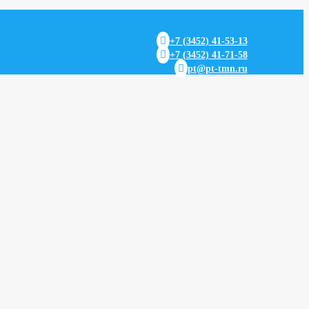

+7 (3452) 41-53-13

+7 (3452) 41-71-58

pt@pt-tmn.ru