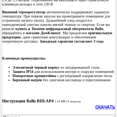
2,4 до 3,5 метров. Подключение вы выполняете через герметичную
клеммную колодку к сети 230 В.
Внешний терморегулятор
автоматически поддерживает заданную
температуру. При первом запуске вы проветриваете помещение для
устранения легкого запаха. Дальнейший уход сводится к
периодической очистке панели мягкой тканью со спиртом. Если вы
решили
купить в Тюмени
инфракрасный обогреватель Ballu
,
обращайтесь в
магазин ДомКлимат
. Мы предлагаем
оригинальную
продукцию
, даем грамотные консультации и обеспечиваем
оперативную доставку.
Заводская гарантия составляет 3 года
.
Ключевые преимущества:
Элегантный черный корпус
из анодированной стали.
Защита IP54
для использования внутри и снаружи помещений.
Поворотные кронштейны
с регулировкой направления тепла.
Бережный нагрев
без сжигания кислорода и пересушивания.
Инструкция Ballu BIH-AP4
1.24 MB
13 загрузок
СКАЧАТЬ