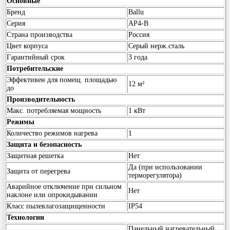
Основные
Бренд
Ballu
Серия
AP4-B
Страна производства
Россия
Цвет корпуса
Серый нерж.сталь
Гарантийный срок
3 года
Потребительские
Эффективен для помещ. площадью
12 м²
до
Производительность
Макс. потребляемая мощность
1 кВт
Режимы
Количество режимов нагрева
1
Защита и безопасность
Защитная решетка
Нет
Да (при использовании
Защита от перегрева
терморегулятора)
Аварийное отключение при сильном
Нет
наклоне или опрокидывании
Класс пылевлагозащищенности
IP54
Технологии
Панельный нагревательный