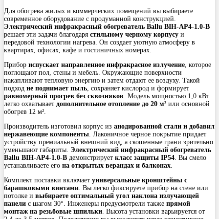
Для обогрева жилых и коммерческих помещений вы выбираете
современное оборудование с продуманной конструкцией.
Электрический инфракрасный обогреватель Ballu BIH-AP4-1.0-B
решает эти задачи благодаря
стильному черному корпусу
и
передовой технологии нагрева. Он создает уютную атмосферу в
квартирах, офисах, кафе и гостиничных номерах.
Прибор
испускает направленное инфракрасное излучение
, которое
поглощают пол, стены и мебель. Окружающие поверхности
накапливают тепловую энергию и затем отдают ее воздуху. Такой
подход
не поднимает пыль
, сохраняет кислород и формирует
равномерный прогрев без сквозняков
. Модель мощностью 1,0 кВт
легко охватывает
дополнительное отопление до 20 м²
или основной
обогрев 12 м².
Производитель изготовил корпус из
анодированной стали и добавил
нержавеющие компоненты
. Лаконичное черное покрытие придает
устройству премиальный внешний вид, а скошенные грани зрительно
уменьшают габариты.
Электрический инфракрасный обогреватель
Ballu BIH-AP4-1.0-B
демонстрирует
класс защиты IP54
. Вы смело
устанавливаете его
на открытых верандах и балконах
.
Комплект поставки включает
универсальные кронштейны с
барашковыми винтами
. Вы легко фиксируете прибор на стене или
потолке и
выбираете оптимальный угол наклона излучающей
панели
с шагом 30°. Инженеры предусмотрели также
прямой
монтаж на резьбовые шпильки
. Высота установки варьируется от