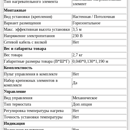
Тип нагревательного элемента
элемент
Монтажные
Вид установки (крепления)
Настенная / Потолочная
Вариант размещения
Горизонтальное
Макс. эффективная высота установки
3,5 м
Напряжение электропитания
230 В
Сетевой кабель с вилкой
Нет
Вес и габариты товара
Вес товара
2,7 кг
Габаритные размеры товара (В*Ш*Г)
0,040*0,130*1,190 м
Комплектность
Пульт управления в комплекте
Нет
Набор крепежных элементов в
Да
комплекте
Управление
Вид управления
Механическое
Тип термостата
Доп.опция
Регулировка температуры нагрева
Нет
Точность установки температуры
Нет
Индикация
Индикация включения
Нет