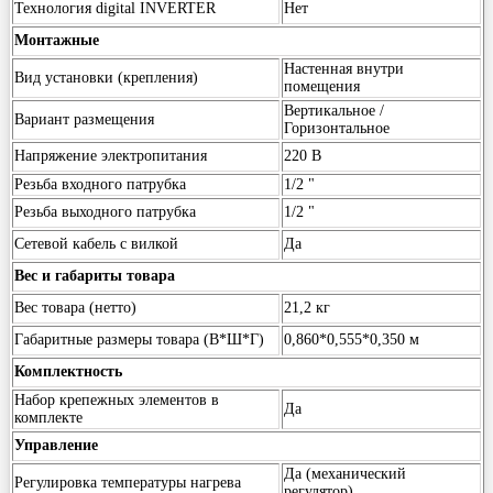
Технология digital INVERTER
Нет
Монтажные
Настенная внутри
Вид установки (крепления)
помещения
Вертикальное /
Вариант размещения
Горизонтальное
Напряжение электропитания
220 В
Резьба входного патрубка
1/2 "
Резьба выходного патрубка
1/2 "
Сетевой кабель с вилкой
Да
Вес и габариты товара
Вес товара (нетто)
21,2 кг
Габаритные размеры товара (В*Ш*Г)
0,860*0,555*0,350 м
Комплектность
Набор крепежных элементов в
Да
комплекте
Управление
Да (механический
Регулировка температуры нагрева
регулятор)