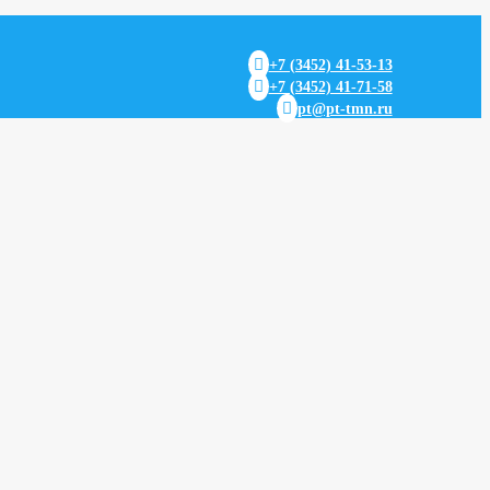

+7 (3452) 41-53-13

+7 (3452) 41-71-58

pt@pt-tmn.ru