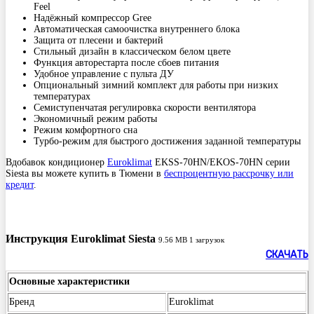
Feel
Надёжный компрессор Gree
Автоматическая самоочистка внутреннего блока
Защита от плесени и бактерий
Стильный дизайн в классическом белом цвете
Функция авторестарта после сбоев питания
Удобное управление с пульта ДУ
Опциональный зимний комплект для работы при низких
температурах
Семиступенчатая регулировка скорости вентилятора
Экономичный режим работы
Режим комфортного сна
Турбо-режим для быстрого достижения заданной температуры
Вдобавок кондиционер
Euroklimat
EKSS-70HN/EKOS-70HN серии
Siesta вы можете купить в Тюмени в
беспроцентную рассрочку или
кредит
.
Инструкция Euroklimat Siesta
9.56 MB
1 загрузок
СКАЧАТЬ
Основные характеристики
Бренд
Euroklimat