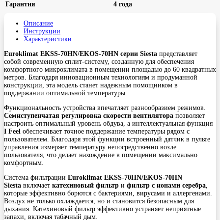
Гарантия
4 года
Описание
Инструкции
Характеристики
Euroklimat EKSS-70HN/EKOS-70HN серии Siesta
представляет
собой современную сплит-систему, созданную для обеспечения
комфортного микроклимата в помещении площадью до 60 квадратных
метров. Благодаря инновационным технологиям и продуманной
конструкции, эта модель станет надежным помощником в
поддержании оптимальной температуры.
Функциональность устройства впечатляет разнообразием режимов.
Семиступенчатая регулировка скорости вентилятора
позволяет
настроить оптимальный уровень обдува, а интеллектуальная функция
I Feel
обеспечивает точное поддержание температуры рядом с
пользователем. Благодаря этой функции встроенный датчик в пульте
управления измеряет температуру непосредственно возле
пользователя, что делает нахождение в помещении максимально
комфортным.
Система фильтрации
Euroklimat EKSS-70HN/EKOS-70HN
Siesta
включает
катехиновый фильтр
и
фильтр с ионами серебра
,
которые эффективно борются с бактериями, вирусами и аллергенами.
Воздух не только охлаждается, но и становится безопасным для
дыхания. Катехиновый фильтр эффективно устраняет неприятные
запахи, включая табачный дым.