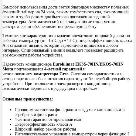
Комфорт использования достигается благодаря множеству полезных
функций: таймер на 24 часа, режим комфортного сна, экономичный
режим и турбо-режим для быстрого достижения заданной
температуры. Автоматический перезапуск после отключения
электроэнергии обеспечивает непрерывную работу.
Технические характеристики модели впечатляют: широкий диапазон
рабочих температур (от -15°C до +43°C), энергоэффективность класса
A и стильный дизайн, который гармонично впишется в любой
интерьер. Опциональный зимний комплект позволяет расширить
возможности работы устройства.
Надежность кондиционера
Euroklimat EKSS-70HN/EKOS-70HN
Siesta
подтверждается
4-летней гарантией
и
использованием
компрессора Gree
. Система самодиагностики и
авторестарт после сбоев питания гарантируют бесперебойную работу
устройства. При отключении электроэнергии кондиционер
автоматически вернется к предыдущим настройкам.
Основные преимущества:
Продвинутая система фильтрации воздуха с катехиновым и
серебряным фильтрами
4-летняя гарантия от производителя
Энергоэффективность класса A
Широкий набор режимов работы
Интеллектуальное управление температурой через функцию I