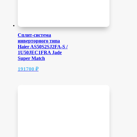
Сплит-система
инверторного типа
Haier AS50S2SJ2FA-S /
1U50JEC1FRA Jade
Super Match
191700
₽