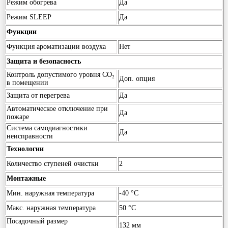
Режим обогрева
Да
Режим SLEEP
Да
Функции
Функция ароматизации воздуха
Нет
Защита и безопасность
Контроль допустимого уровня CO₂
Доп. опция
в помещении
Защита от перегрева
Да
Автоматическое отключение при
Да
пожаре
Система самодиагностики
Да
неисправности
Технологии
Количество ступеней очистки
2
Монтажные
Мин. наружная температура
-40 °С
Макс. наружная температура
50 °С
Посадочный размер
132 мм