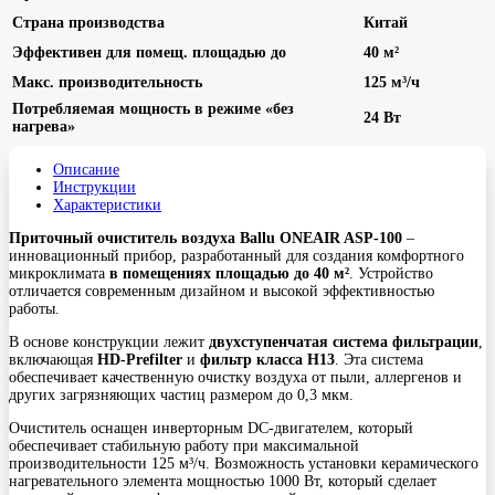
Страна производства
Китай
Эффективен для помещ. площадью до
40 м²
Макс. производительность
125 м³/ч
Потребляемая мощность в режиме «без
24 Вт
нагрева»
Описание
Инструкции
Характеристики
Приточный очиститель воздуха Ballu ONEAIR ASP-100
–
инновационный прибор, разработанный для создания комфортного
микроклимата
в помещениях площадью до 40 м²
. Устройство
отличается современным дизайном и высокой эффективностью
работы.
В основе конструкции лежит
двухступенчатая система фильтрации
,
включающая
HD-Prefilter
и
фильтр класса H13
. Эта система
обеспечивает качественную очистку воздуха от пыли, аллергенов и
других загрязняющих частиц размером до 0,3 мкм.
Очиститель оснащен инверторным DC-двигателем, который
обеспечивает стабильную работу при максимальной
производительности 125 м³/ч. Возможность установки керамического
нагревательного элемента мощностью 1000 Вт, который сделает