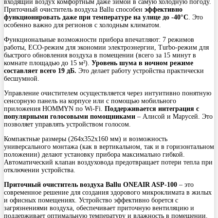
входящий воздух комфортным даже зимой в самую холодную погоду.
Приточный очиститель воздуха Ballu способен
эффективно
функционировать даже при температуре на улице до -40°С
. Это
особенно важно для регионов с холодным климатом.
Функциональные возможности прибора впечатляют: 7 режимов
работы, ECO-режим для экономии электроэнергии, Turbo-режим для
быстрого обновления воздуха в помещении (всего за 15 минут в
комнате площадью до 15 м²).
Уровень шума в ночном режиме
составляет всего 19 дБ.
Это делает работу устройства практически
бесшумной.
Управление очистителем осуществляется через интуитивно понятную
сенсорную панель на корпусе или с помощью мобильного
приложения HOMMYN по Wi-Fi.
Поддерживается интеграция с
популярными голосовыми помощниками
– Алисой и Марусей. Это
позволяет управлять устройством голосом.
Компактные размеры (264х352х160 мм) и возможность
универсального монтажа (как в вертикальном, так и в горизонтальном
положении) делают установку прибора максимально гибкой.
Автоматический клапан воздуховода предотвращает потери тепла при
отключении устройства.
Приточный очиститель воздуха Ballu ONEAIR ASP-100
– это
современное решение для создания здорового микроклимата в жилых
и офисных помещениях. Устройство эффективно борется с
загрязнениями воздуха, обеспечивает приточную вентиляцию и
поддерживает оптимальную температуру и влажность в помещении.