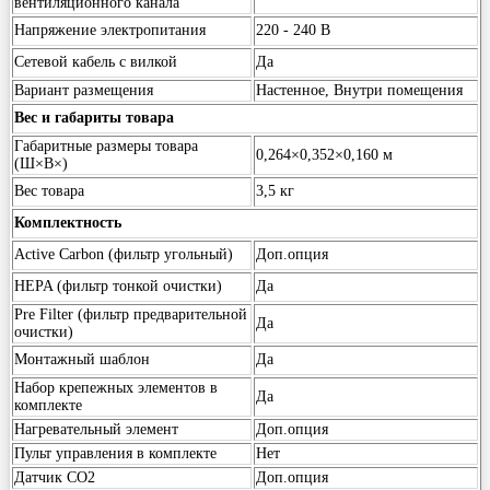
вентиляционного канала
Напряжение электропитания
220 - 240 В
Сетевой кабель с вилкой
Да
Вариант размещения
Настенное, Внутри помещения
Вес и габариты товара
Габаритные размеры товара
0,264×0,352×0,160 м
(Ш×В×)
Вес товара
3,5 кг
Комплектность
Active Carbon (фильтр угольный)
Доп.опция
HEPA (фильтр тонкой очистки)
Да
Pre Filter (фильтр предварительной
Да
очистки)
Монтажный шаблон
Да
Набор крепежных элементов в
Да
комплекте
Нагревательный элемент
Доп.опция
Пульт управления в комплекте
Нет
Датчик CO2
Доп.опция