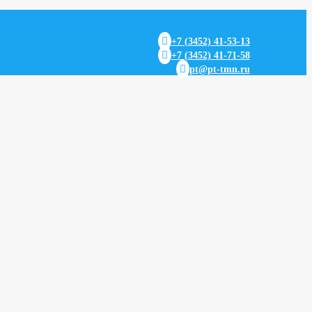

+7 (3452) 41-53-13

+7 (3452) 41-71-58

pt@pt-tmn.ru