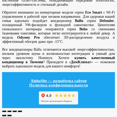
настенные сплит-системы, объединяющие передовые технологии,
энергоэффективность и стильный дизайн.
Обратите внимание на инверторные модели серии
Eco Smart
с Wi-Fi
управлением и работой при низком напряжении. Для здоровья вашей
семьи идеально подойдет кондиционер
Ballu
серии
Defender
,
оснащенный УФ-фильтром и функцией самоочистки. Ценителям
уникального интерьера понравится серия
Boho
со сменными
тканевыми панелями, которые легко интегрируются в любой декор. А
модель
Odyssey Pro
обеспечит 3D-распределение воздуха и
эффективный обогрев даже при -15°C.
Все кондиционеры Ballu отличаются высокой энергоэффективностью,
низким уровнем шума и возможностью интеграции в умный дом
через экосистему Hommyn. Хотите
купить качественный
кондиционер в Тюмени
? Приходите в «
ДомКлимат
» — поможем
выбрать идеальную модель для вашего комфорта!
AlphaSite — разработка сайтов
Политика конфиденциальности