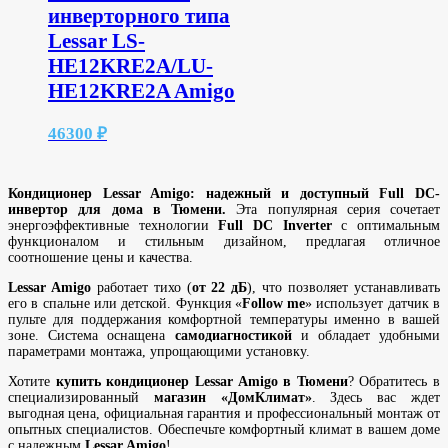
инверторного типа
Ширина завесы (м)
Lessar LS-
HE12KRE2A/LU-
Эффективная площадь (м²)
HE12KRE2A Amigo
46300
₽
Кондиционер Lessar Amigo: надежный и доступный Full DC-
инвертор для дома в Тюмени.
Эта популярная серия сочетает
энергоэффективные технологии
Full DC Inverter
с оптимальным
функционалом и стильным дизайном, предлагая отличное
соотношение цены и качества.
Lessar Amigo
работает тихо (
от 22 дБ
), что позволяет устанавливать
его в спальне или детской. Функция «
Follow me
» использует датчик в
пульте для поддержания комфортной температуры именно в вашей
зоне. Система оснащена
самодиагностикой
и обладает удобными
параметрами монтажа, упрощающими установку.
Хотите
купить кондиционер Lessar Amigo в Тюмени
? Обратитесь в
специализированный
магазин «ДомКлимат»
. Здесь вас ждет
выгодная цена, официальная гарантия и профессиональный монтаж от
опытных специалистов. Обеспечьте комфортный климат в вашем доме
с надежным
Lessar Amigo
!