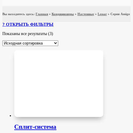
Вы находитесь здесь:
Главная
»
Кондиционеры
»
Настенные
»
Lessar
»
Серия Amigo
ФИЛЬТРЫ
Текстовый поиск
Показаны все результаты (3)
Бренд
Lessar
(3)
Серия
Amigo DC Inverter
(3)
Максимальная площадь помещения (м²)
до 20 (м²)
(1)
от 21 до 25 (м²)
(1)
от 26 до 35 (м²)
(1)
Площадь помещения (м2)
Сплит-система
Инвертор